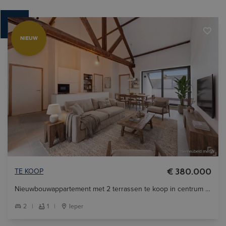
NIEUW
TE KOOP
€ 380.000
Nieuwbouwappartement met 2 terrassen te koop in centrum Ieper.
2
|
1
|
Ieper