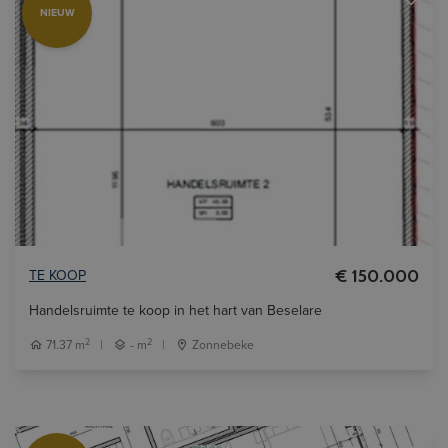
NIEUW
TE KOOP
€ 150.000
Handelsruimte te koop in het hart van Beselare
2
2
71.37 m
|
- m
|
Zonnebeke