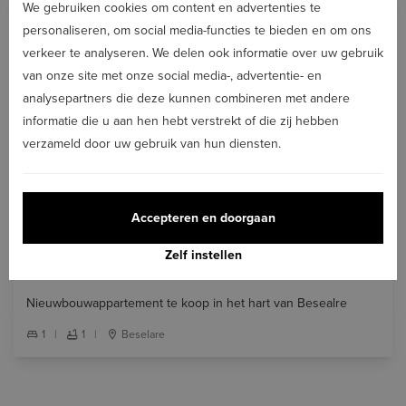
We gebruiken cookies om content en advertenties te
personaliseren, om social media-functies te bieden en om ons
NIEUW
verkeer te analyseren. We delen ook informatie over uw gebruik
van onze site met onze social media-, advertentie- en
analysepartners die deze kunnen combineren met andere
informatie die u aan hen hebt verstrekt of die zij hebben
verzameld door uw gebruik van hun diensten.
Accepteren en doorgaan
Zelf instellen
TE KOOP
€ 245.000
Nieuwbouwappartement te koop in het hart van Besealre
1
|
1
|
Beselare