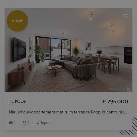
NIEUW
TE KOOP
€ 295.000
Nieuwbouwappartement met ruim terras te koop in centrum Ieper.
1
|
1
|
Ieper