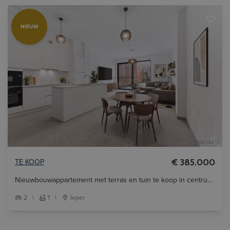
NIEUW
TE KOOP
€ 385.000
Nieuwbouwappartement met terras en tuin te koop in centrum Ieper.
2
|
1
|
Ieper