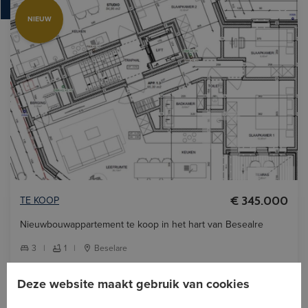
NIEUW
TE KOOP
€ 345.000
Nieuwbouwappartement te koop in het hart van Besealre
3
|
1
|
Beselare
Deze website maakt gebruik van cookies