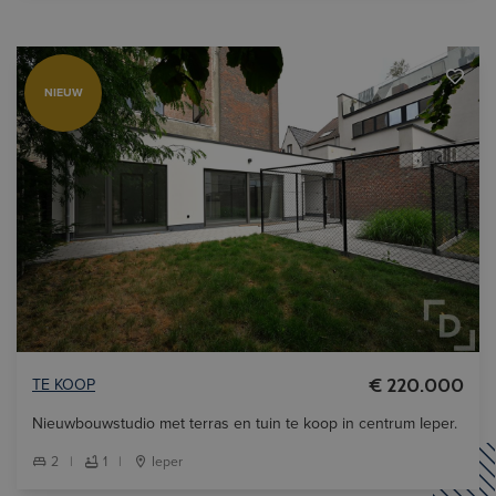
NIEUW
TE KOOP
€ 220.000
Nieuwbouwstudio met terras en tuin te koop in centrum Ieper.
2
|
1
|
Ieper