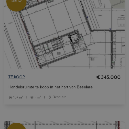
NIEUW
TE KOOP
€ 345.000
Handelsruimte te koop in het hart van Beselare
2
2
157 m
|
- m
|
Beselare