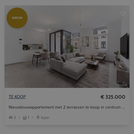
NIEUW
TE KOOP
€ 325.000
Nieuwbouwappartement met 2 terrassen te koop in centrum Ieper.
2
|
1
|
Ieper