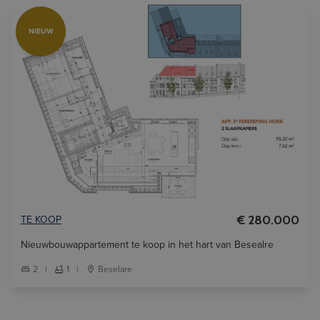
NIEUW
TE KOOP
€ 280.000
Nieuwbouwappartement te koop in het hart van Besealre
2
|
1
|
Beselare