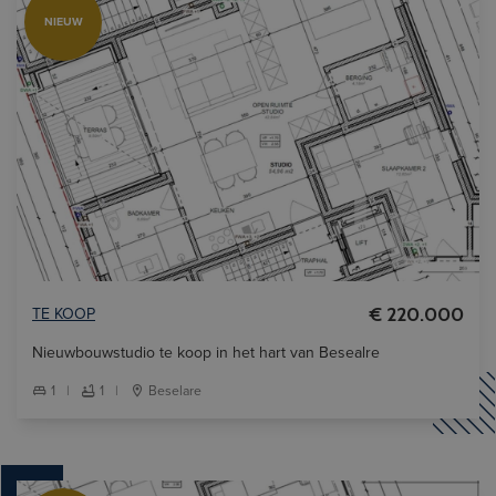
NIEUW
TE KOOP
€ 220.000
Nieuwbouwstudio te koop in het hart van Besealre
1
|
1
|
Beselare