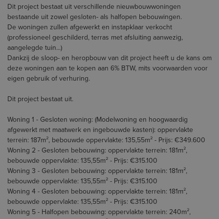
Dit project bestaat uit verschillende nieuwbouwwoningen
bestaande uit zowel gesloten- als halfopen bebouwingen.
De woningen zullen afgewerkt en instapklaar verkocht
(professioneel geschilderd, terras met afsluiting aanwezig,
aangelegde tuin...)
Dankzij de sloop- en heropbouw van dit project heeft u de kans om
deze woningen aan te kopen aan 6% BTW, mits voorwaarden voor
eigen gebruik of verhuring.
Dit project bestaat uit.
Woning 1 - Gesloten woning: (Modelwoning en hoogwaardig
afgewerkt met maatwerk en ingebouwde kasten): oppervlakte
terrein: 187m², bebouwde oppervlakte: 135,55m² - Prijs: €349.600
Woning 2 - Gesloten bebouwing: oppervlakte terrein: 181m²,
bebouwde oppervlakte: 135,55m² - Prijs: €315.100
Woning 3 - Gesloten bebouwing: oppervlakte terrein: 181m²,
bebouwde oppervlakte: 135,55m² - Prijs: €315.100
Woning 4 - Gesloten bebouwing: oppervlakte terrein: 181m²,
bebouwde oppervlakte: 135,55m² - Prijs: €315.100
Woning 5 - Halfopen bebouwing: oppervlakte terrein: 240m²,