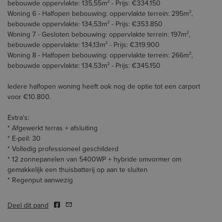
bebouwde oppervlakte: 135,55m² - Prijs: €334.150
Woning 6 - Halfopen bebouwing: oppervlakte terrein: 295m²,
bebouwde oppervlakte: 134,53m² - Prijs: €353.850
Woning 7 - Gesloten bebouwing: oppervlakte terrein: 197m²,
bebouwde oppervlakte: 134,13m² - Prijs: €319.900
Woning 8 - Halfopen bebouwing: oppervlakte terrein: 266m²,
bebouwde oppervlakte: 134,53m² - Prijs: €345.150
Iedere halfopen woning heeft ook nog de optie tot een carport
voor €10.800.
Extra's:
* Afgewerkt terras + afsluiting
* E-peil: 30
* Volledig professioneel geschilderd
* 12 zonnepanelen van 5400WP + hybride omvormer om
gemakkelijk een thuisbatterij op aan te sluiten
* Regenput aanwezig
Deel dit pand