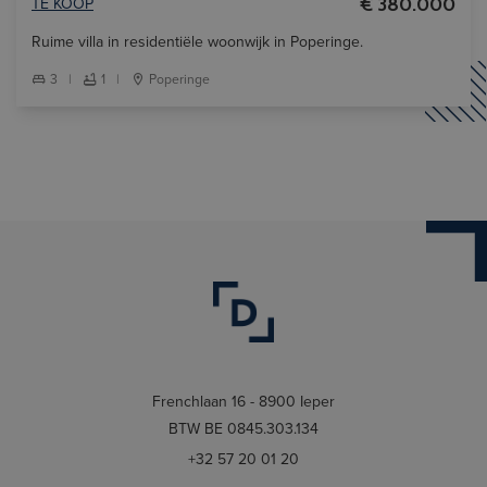
TE KOOP
€ 380.000
Ruime villa in residentiële woonwijk in Poperinge.
3
|
1
|
Poperinge
Frenchlaan 16 - 8900 Ieper
BTW BE 0845.303.134
+32 57 20 01 20