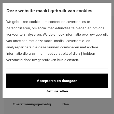
Deze website maakt gebruik van cookies
DETAILS
We gebruiken cookies om content en advertenties te
personaliseren, om social media-functies te bieden en om ons
verkeer te analyseren. We delen ook informatie over uw gebruik
Ruimtelijke ordening
van onze site met onze social media-, advertentie- en
analysepartners die deze kunnen combineren met andere
Bouwvergunning
Nog niet aangevraagd
informatie die u aan hen hebt verstrekt of die zij hebben
verzameld door uw gebruik van hun diensten.
Recente bestemming
Nog niet aangevraagd
Dagvaardingen
Nog niet aangevraagd
Accepteren en doorgaan
Voorkooprecht
Nog niet aangevraagd
Zelf instellen
Verkavelingsvergunning
Nee
Overstromingsgevoelig
Nee