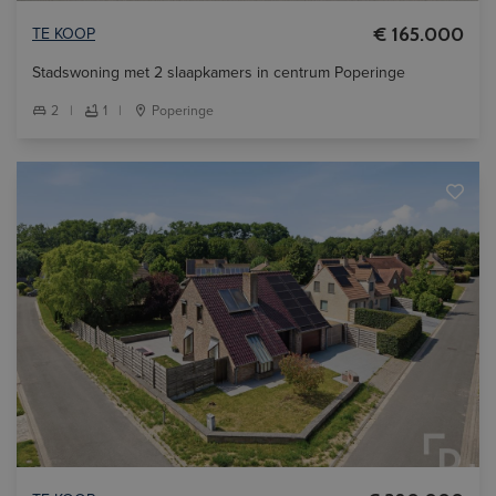
TE KOOP
€ 165.000
Stadswoning met 2 slaapkamers in centrum Poperinge
2
|
1
|
Poperinge