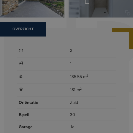
OVERZICHT
3
1
2
135.55 m
2
181 m
Oriëntatie
Zuid
E-peil
30
Garage
Ja