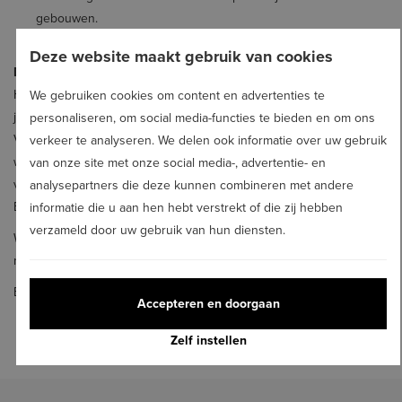
gebouwen.
Deze website maakt gebruik van cookies
Decreetswijziging nog in afwachting
Hoewel deze wijzigingen zijn aangekondigd, moeten ze nog
We gebruiken cookies om content en advertenties te
juridisch worden vastgelegd via een decreetswijziging. Totdat het
personaliseren, om social media-functies te bieden en om ons
Vlaams Parlement deze wijzigingen goedkeurt, blijft de huidige
verkeer te analyseren. We delen ook informatie over uw gebruik
wetgeving van kracht, waarin de termijn vijf jaar bedraagt. Ook het
van onze site met onze social media-, advertentie- en
verstrengingspad staat vandaag nog steeds vermeld in het
analysepartners die deze kunnen combineren met andere
Energiebesluit.
informatie die u aan hen hebt verstrekt of die zij hebben
verzameld door uw gebruik van hun diensten.
We herinneren dat voor de renovatieplicht die van toepassing is op
niet-residentiële panden er niets verandert.
Bron: CIB
Accepteren en doorgaan
Zelf instellen