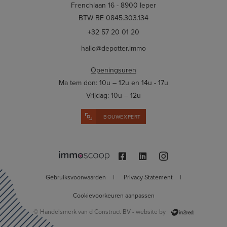
Frenchlaan 16 - 8900 Ieper
BTW BE 0845.303.134
+32 57 20 01 20
hallo@depotter.immo
Openingsuren
Ma tem don: 10u – 12u en 14u - 17u
Vrijdag: 10u – 12u
BOUWEXPERT
Gebruiksvoorwaarden
|
Privacy Statement
|
Cookievoorkeuren aanpassen
© Handelsmerk van d Construct BV - website by