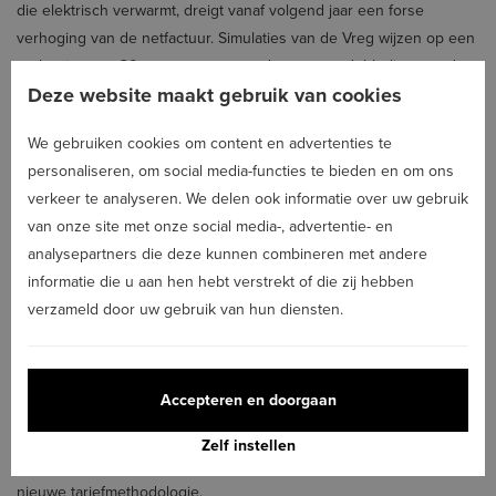
die elektrisch verwarmt, dreigt vanaf volgend jaar een forse
verhoging van de netfactuur. Simulaties van de Vreg wijzen op een
verhoging van 30 procent tot meer dan een verdubbeling van de
Deze website maakt gebruik van cookies
nettarieven voor bijna de helft.
Verhoogde tegemoetkomingen
We gebruiken cookies om content en advertenties te
Om de financiële impact voor die doelgroep te milderen, voorziet
personaliseren, om social media-functies te bieden en om ons
minister Demir verhoogde tegemoetkomingen vanaf 2021. “Voor
verkeer te analyseren. We delen ook informatie over uw gebruik
woningen en appartementen met uitsluitend nachttarief worden de
van onze site met onze social media-, advertentie- en
premies voor isolatie van daken, vloeren en muren alsook de
analysepartners die deze kunnen combineren met andere
premie voor de plaatsing van hoogrendementsglas met 50 procent
informatie die u aan hen hebt verstrekt of die zij hebben
verhoogd en de premie voor warmtepompen en
verzameld door uw gebruik van hun diensten.
warmtepompboilers met 20 procent”, zegt de minister. “Verder
bekijk ik op dit moment ook of en hoe deze gezinnen toegang
kunnen krijgen tot de 0 procent-leningen. De energiehuizen wordt
Accepteren en doorgaan
gevraagd om deze gezinnen gericht en actief bijstand te geven
zodat de mogelijke aanpassingen vlot kunnen uitgevoerd worden.”
Zelf instellen
De N-VA-minister gaat ook verder in overleg met de Vreg over de
nieuwe tariefmethodologie.