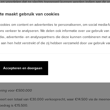
en en voordelen dat ze slechts toegepast kunnen worden indien aan de v
te maakt gebruik van cookies
 bedraagt de meeneembaarheid €14.500, een verhoging met €1.500 tegenove
 te nemen in hun rekenwerk.
okies om content en advertenties te personaliseren, om social media-fu
ns verkeer te analyseren. We delen ook informatie over uw gebruik van
dia-, advertentie- en analysepartners die deze kunnen combineren met 
orbeelden.
u aan hen hebt verstrekt of die zij hebben verzameld door uw gebruik va
oning voor €300.000
liceert een totaal van €18.000 verkooprecht, waar €14.500 via de meen
bedrag is €3.500.
rt een totaal verschuldigd bedrag op van €9.000.
Accepteren en doorgaan
eid is interessanter
oning voor €500.000
liceert een totaal van €30.000 verkooprecht, waar €14.500 via de meen
bedrag is €15.500.