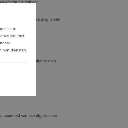
oorwaarden is voldaan.
r vorig jaar. Die stijging is een
ncties te
 onze site met
andere
n hun diensten.
eembaarheid van kan afgetrokken
eembaarheid van kan afgetrokken