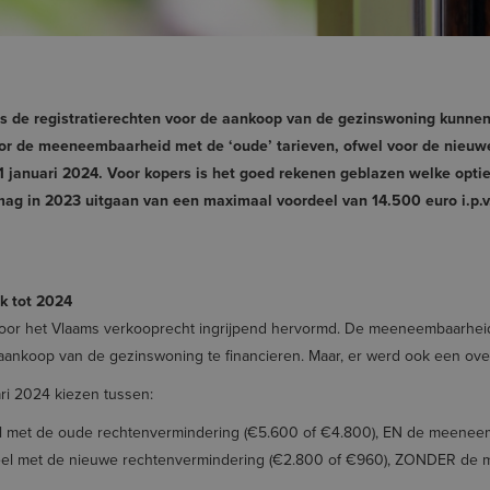
ers de registratierechten voor de aankoop van de gezinswoning kunn
oor de meeneembaarheid met de ‘oude’ tarieven, ofwel voor de nieu
 januari 2024. Voor kopers is het goed rekenen geblazen welke optie v
g in 2023 uitgaan van een maximaal voordeel van 14.500 euro i.p.v. 
k tot 2024
voor het Vlaams verkooprecht ingrijpend hervormd. De meeneembaarheid
 aankoop van de gezinswoning te financieren. Maar, er werd ook een ov
ri 2024 kiezen tussen:
eel met de oude rechtenvermindering (€5.600 of €4.800), EN de meenee
tueel met de nieuwe rechtenvermindering (€2.800 of €960), ZONDER d