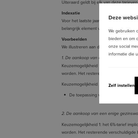
Uiteraard geldt bij elk van deze tariev
Indexatie
Deze websi
Voor het laatste jaar van haar bestaan
belangrijk element voor kopers om mee
We gebruiken co
bieden en om o
Voorbeelden
onze social me
We illustreren aan de hand van twee vo
informatie die 
1. De aankoop van een enige gezinsw
Keuzemogelijkheid 1: het 6%-tarief imp
worden. Het resterende verschuldigde 
Keuzemogelijkheid 2: het 3%-tarief leve
Zelf instellen
De toepassing van de meeneembaarh
2. De aankoop van een enige gezinsw
Keuzemogelijkheid 1: het 6%-tarief imp
worden. Het resterende verschuldigde 