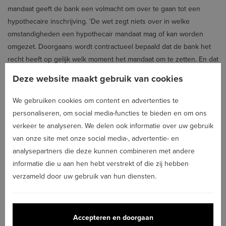
mandaat geeft de bank een volmacht om over te gaan tot een
hypothecaire inschrijving. ‘De wet zegt niets over in welke
omstandigheden een hypothecair mandaat mag of kan worden
omgezet. Doorgaans wordt contractueel bepaald dat de bank het
recht heeft op gelijk welk moment het mandaat om te zetten. En dat
zonder (vooraf) het akkoord te moeten vragen van de
Deze website maakt gebruik van cookies
kredietgever’, zegt Febelfin.
We gebruiken cookies om content en advertenties te
Valéry Halloy, de woordvoerder van BNP Paribas Fortis: ‘We doen
personaliseren, om social media-functies te bieden en om ons
zo’n omzetting als we het vertrouwen in de klant hebben verloren,
verkeer te analyseren. We delen ook informatie over uw gebruik
bijvoorbeeld door betalingsincidenten of de niet-naleving van
van onze site met onze social media-, advertentie- en
contractuele verplichtingen.’
analysepartners die deze kunnen combineren met andere
Febelfin onderstreept dat geen sprake mag zijn van
informatie die u aan hen hebt verstrekt of die zij hebben
rechtsmisbruik. ‘De bank moet een gegronde reden hebben. Een
verzameld door uw gebruik van hun diensten.
foutieve omzetting kan achteraf worden gesanctioneerd door de
rechtbank’, zegt Belfius.
Zet de bank haar mandaat om naar een hypotheek, dan betaalt de
Accepteren en doorgaan
klant op dat moment alsnog de registratiekosten.