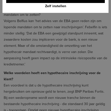
Zelf instellen
Kunnen banken het Europese standpunt aangrijpen om lopende
mandaten om te zetten?
Volgens Belfius kan ‘het advies van de EBA geen reden zijn om
lopende mandaten om te zetten naar inschrijvingen’. Febelfin is iets
minder stellig: ‘Dat de EBA een gewijzigd standpunt inneemt, wat
zwaardere kosten zou impliceren voor de bank, is een nieuw
element. Maar of die omstandigheid de omzetting van het
hypothecair mandaat rechtvaardigt, is verre van zeker. Die
aanpassing heeft geen impact op de intrinsieke risicopositie van de
kredietnemer.’
Welke voordelen heeft een hypothecaire inschrijving voor de
klant?
Een voordeel is dat u de hypothecaire inschrijving kunt
hergebruiken om opnieuw geld te lenen, zegt BNP Paribas Fortis.
Bij een wederopname wordt een nieuwe tranche binnen de
bestaande hypothecaire inschrijving - die standaard 30 jaar geldig
is - toegestaan. Omdat geen nieuwe hypothecaire inschrijving