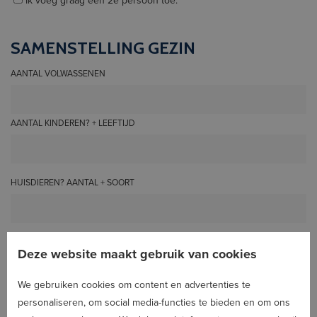
Ik voeg graag een 2e persoon toe.
SAMENSTELLING GEZIN
AANTAL VOLWASSENEN
AANTAL KINDEREN? + LEEFTIJD
HUISDIEREN? AANTAL + SOORT
Deze website maakt gebruik van cookies
ANDERE INFORMATIE
We gebruiken cookies om content en advertenties te
REDEN VAN VERHUIS
personaliseren, om social media-functies te bieden en om ons