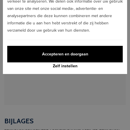
verkeer te analyseren. We delen ook informatie over uw gebruik
van onze site met onze social media-, advertentie- en
GEWENSTE DATUM START HUURCONTRACT
analysepartners die deze kunnen combineren met andere
informatie die u aan hen hebt verstrekt of die zij hebben
verzameld door uw gebruik van hun diensten.
VOORKEUR DUUR VAN CONTRACT
MEER INFO
Accepteren en doorgaan
ANDERE OPMERKINGEN
Zelf instellen
BIJLAGES