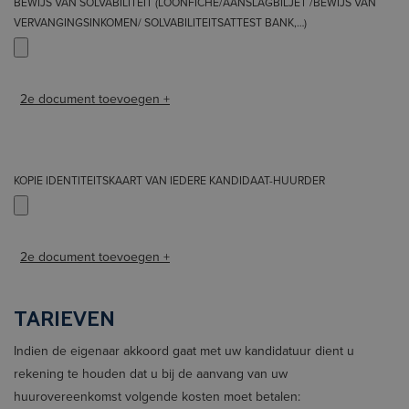
BEWIJS VAN SOLVABILITEIT (LOONFICHE/AANSLAGBILJET /BEWIJS VAN
VERVANGINGSINKOMEN/ SOLVABILITEITSATTEST BANK,…)
2e document toevoegen +
KOPIE IDENTITEITSKAART VAN IEDERE KANDIDAAT-HUURDER
2e document toevoegen +
TARIEVEN
Indien de eigenaar akkoord gaat met uw kandidatuur dient u
rekening te houden dat u bij de aanvang van uw
huurovereenkomst volgende kosten moet betalen: