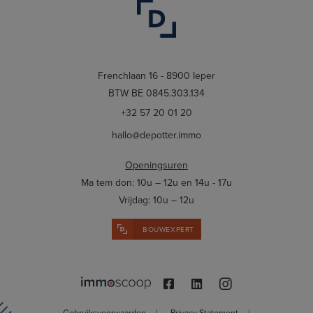
Frenchlaan 16 - 8900 Ieper
BTW BE 0845.303.134
+32 57 20 01 20
hallo@depotter.immo
Openingsuren
Ma tem don: 10u – 12u en 14u - 17u
Vrijdag: 10u – 12u
BOUWEXPERT
Gebruiksvoorwaarden
|
Privacy Statement
|