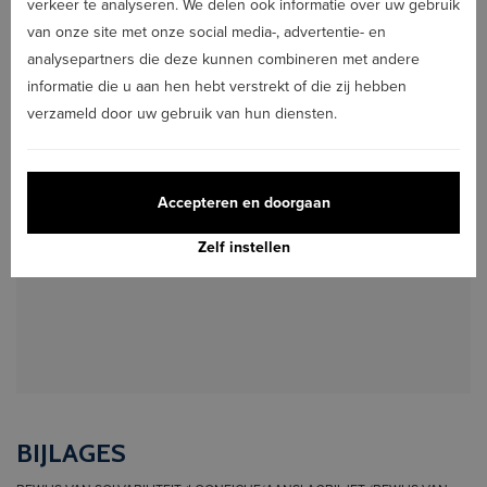
verkeer te analyseren. We delen ook informatie over uw gebruik
van onze site met onze social media-, advertentie- en
GEWENSTE DATUM START HUURCONTRACT
analysepartners die deze kunnen combineren met andere
informatie die u aan hen hebt verstrekt of die zij hebben
verzameld door uw gebruik van hun diensten.
VOORKEUR DUUR VAN CONTRACT
MEER INFO
Accepteren en doorgaan
ANDERE OPMERKINGEN
Zelf instellen
BIJLAGES