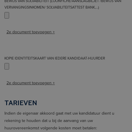
BEWIJS VAN SOLVABILITEIT (LOONFICHE/AANSLAGBILJET /BEWIJS VAN
VERVANGINGSINKOMEN/ SOLVABILITEITSATTEST BANK,…)
2e document toevoegen +
KOPIE IDENTITEITSKAART VAN IEDERE KANDIDAAT-HUURDER
2e document toevoegen +
TARIEVEN
Indien de eigenaar akkoord gaat met uw kandidatuur dient u
rekening te houden dat u bij de aanvang van uw
huurovereenkomst volgende kosten moet betalen: