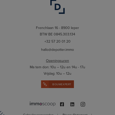
Frenchlaan 16 - 8900 Ieper
BTW BE 0845.303.134
+32 57 20 01 20
hallo@depotter.immo
Openingsuren
Ma tem don: 10u – 12u en 14u - 17u
Vrijdag: 10u – 12u
BOUWEXPERT
Gebruiksvoorwaarden
|
Privacy Statement
|