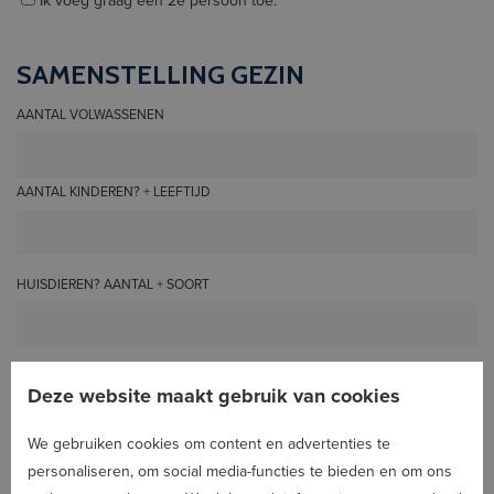
Ik voeg graag een 2e persoon toe.
SAMENSTELLING GEZIN
AANTAL VOLWASSENEN
AANTAL KINDEREN? + LEEFTIJD
HUISDIEREN? AANTAL + SOORT
Deze website maakt gebruik van cookies
ANDERE INFORMATIE
We gebruiken cookies om content en advertenties te
REDEN VAN VERHUIS
personaliseren, om social media-functies te bieden en om ons